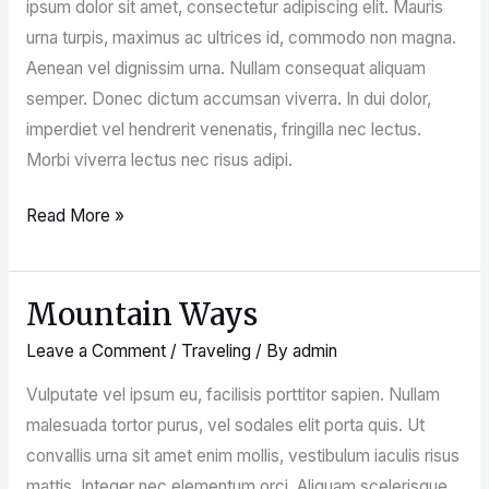
ipsum dolor sit amet, consectetur adipiscing elit. Mauris
urna turpis, maximus ac ultrices id, commodo non magna.
Aenean vel dignissim urna. Nullam consequat aliquam
semper. Donec dictum accumsan viverra. In dui dolor,
imperdiet vel hendrerit venenatis, fringilla nec lectus.
Morbi viverra lectus nec risus adipi.
Read More »
Mountain Ways
Mountain
Ways
Leave a Comment
/
Traveling
/ By
admin
Vulputate vel ipsum eu, facilisis porttitor sapien. Nullam
malesuada tortor purus, vel sodales elit porta quis. Ut
convallis urna sit amet enim mollis, vestibulum iaculis risus
mattis. Integer nec elementum orci. Aliquam scelerisque