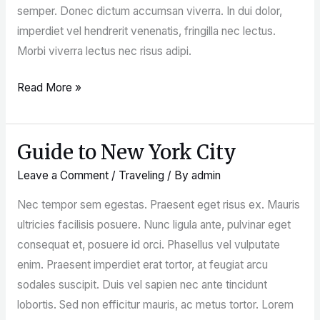
semper. Donec dictum accumsan viverra. In dui dolor,
imperdiet vel hendrerit venenatis, fringilla nec lectus.
Morbi viverra lectus nec risus adipi.
Read More »
Guide to New York City
Guide
to
Leave a Comment
/
Traveling
/ By
admin
New
Nec tempor sem egestas. Praesent eget risus ex. Mauris
York
ultricies facilisis posuere. Nunc ligula ante, pulvinar eget
City
consequat et, posuere id orci. Phasellus vel vulputate
enim. Praesent imperdiet erat tortor, at feugiat arcu
sodales suscipit. Duis vel sapien nec ante tincidunt
lobortis. Sed non efficitur mauris, ac metus tortor. Lorem