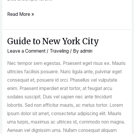
Read More »
Guide to New York City
Guide
to
Leave a Comment
/
Traveling
/ By
admin
New
Nec tempor sem egestas. Praesent eget risus ex. Mauris
York
ultricies facilisis posuere. Nunc ligula ante, pulvinar eget
City
consequat et, posuere id orci. Phasellus vel vulputate
enim. Praesent imperdiet erat tortor, at feugiat arcu
sodales suscipit. Duis vel sapien nec ante tincidunt
lobortis. Sed non efficitur mauris, ac metus tortor. Lorem
ipsum dolor sit amet, consectetur adipiscing elit. Mauris
urna turpis, maximus ac ultrices id, commodo non magna.
Aenean vel dignissim urna. Nullam consequat aliquam