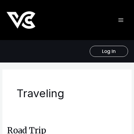
Skip
to
content
Log In
Traveling
Road Trip
Road