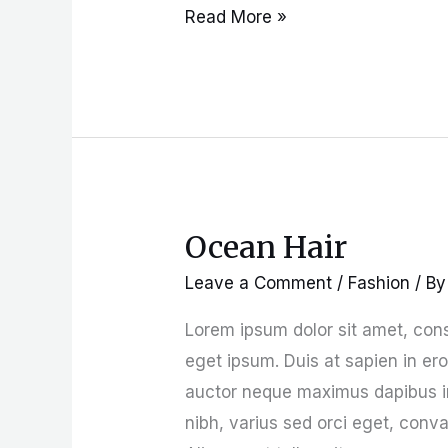
Read More »
Ocean Hair
Ocean
Hair
Leave a Comment
/
Fashion
/ B
Lorem ipsum dolor sit amet, cons
eget ipsum. Duis at sapien in er
auctor neque maximus dapibus in 
nibh, varius sed orci eget, conva