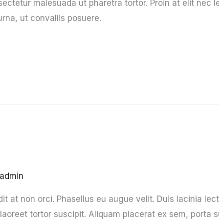
ectetur malesuada ut pharetra tortor. Proin at elit nec le
na, ut convallis posuere.
admin
it at non orci. Phasellus eu augue velit. Duis lacinia lec
aoreet tortor suscipit. Aliquam placerat ex sem, porta su