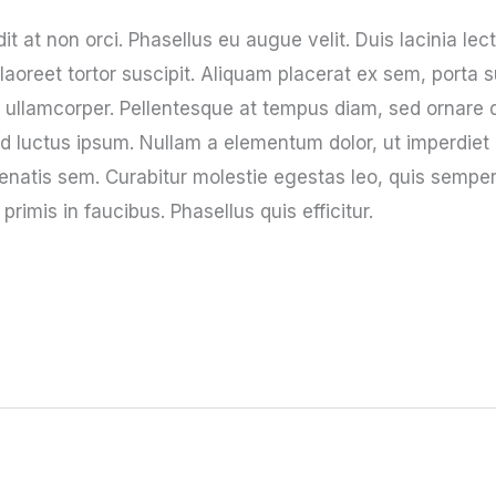
it at non orci. Phasellus eu augue velit. Duis lacinia lec
aoreet tortor suscipit. Aliquam placerat ex sem, porta su
n ullamcorper. Pellentesque at tempus diam, sed ornare 
 luctus ipsum. Nullam a elementum dolor, ut imperdiet eff
nenatis sem. Curabitur molestie egestas leo, quis semper
imis in faucibus. Phasellus quis efficitur.