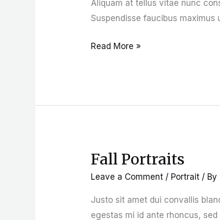
Aliquam at tellus vitae nunc cons
Suspendisse faucibus maximus ur
Read More »
Fall Portraits
Fall
Portraits
Leave a Comment
/
Portrait
/ By
Justo sit amet dui convallis bland
egestas mi id ante rhoncus, sed l