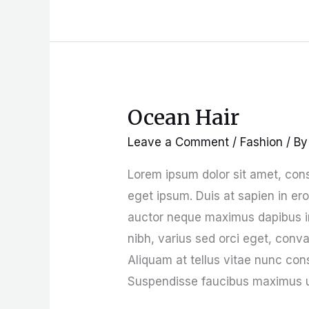
Ocean Hair
Ocean
Hair
Leave a Comment
/
Fashion
/ B
Lorem ipsum dolor sit amet, cons
eget ipsum. Duis at sapien in er
auctor neque maximus dapibus in 
nibh, varius sed orci eget, conva
Aliquam at tellus vitae nunc cons
Suspendisse faucibus maximus ur