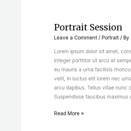
Portrait Session
Portrait
Session
Leave a Comment
/
Portrait
/ By
Lorem ipsum dolor sit amet, consec
Integer porttitor ut arcu at se
eu mauris a urna facilisis rhonc
velit, in luctus elit lorem nec ur
arcu dapibus. Tellus vitae nunc c
Suspendisse faucibus maximus ur
Read More »