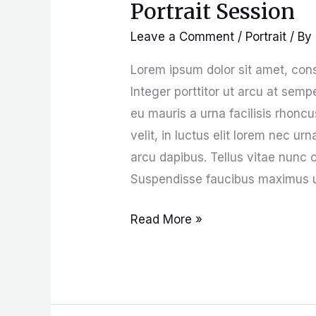
Portrait Session
Portrait
Session
Leave a Comment
/
Portrait
/ By
Lorem ipsum dolor sit amet, consec
Integer porttitor ut arcu at se
eu mauris a urna facilisis rhonc
velit, in luctus elit lorem nec ur
arcu dapibus. Tellus vitae nunc c
Suspendisse faucibus maximus ur
Read More »