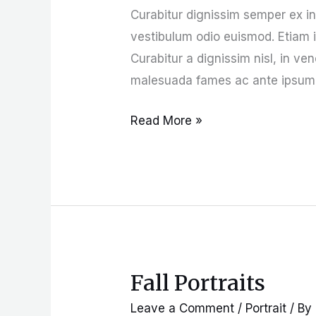
Curabitur dignissim semper ex i
vestibulum odio euismod. Etiam id
Curabitur a dignissim nisl, in ve
malesuada fames ac ante ipsum pr
Read More »
Fall Portraits
Fall
Portraits
Leave a Comment
/
Portrait
/ By